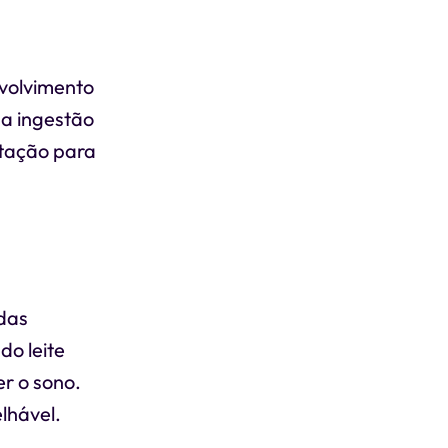
nvolvimento
 a ingestão
tação para
das
do leite
r o sono.
lhável.