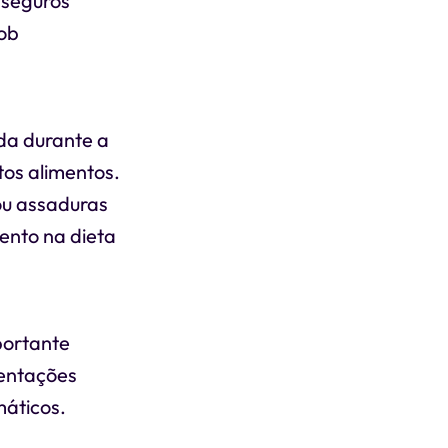
 seguros
sob
da durante a
os alimentos.
ou assaduras
ento na dieta
portante
ientações
máticos.