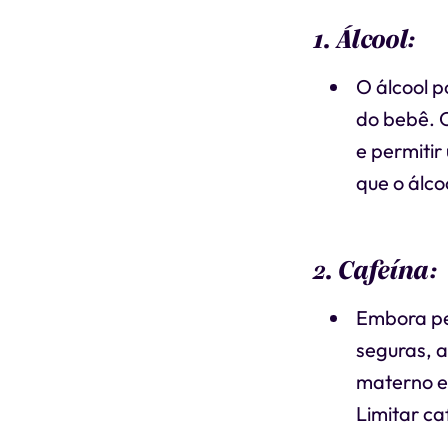
1. Álcool:
O álcool p
do bebê. O
e permiti
que o álco
2. Cafeína:
Embora pe
seguras, a
materno e 
Limitar ca