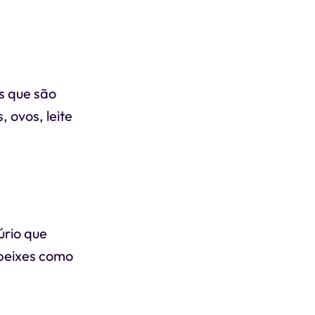
s que são
 ovos, leite
úrio que
 peixes como