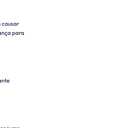
 causar
iança para
ante