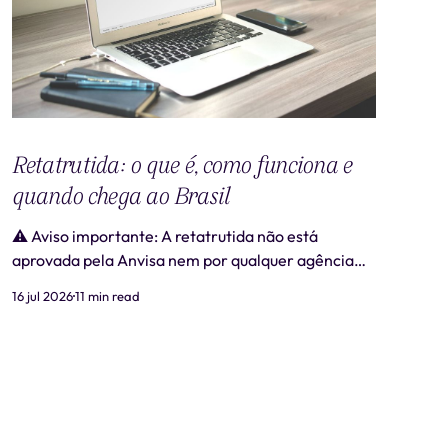
Retatrutida: o que é, como funciona e
quando chega ao Brasil
⚠️ Aviso importante: A retatrutida não está
aprovada pela Anvisa nem por qualquer agência
regulatória no Brasil. Produtos comercializados
16 jul 2026
11 min read
como "retatrutida" fora de estudos clínicos
autorizados são ilegais e representam risco real à
saúde. Este artigo tem caráter exclusivamente
informativo e não substitui consulta médica. 📋
Revisão médica: Este conteúdo