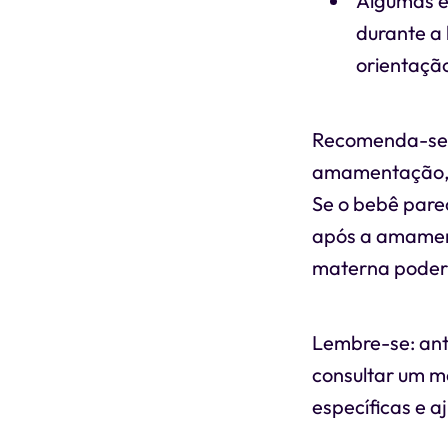
Algumas e
durante a
orientaçã
Recomenda-se 
amamentação, a
Se o bebê pare
após a amament
materna poderi
Lembre-se: ante
consultar um mé
específicas e a