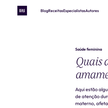
Blog
Receitas
Especialistas
Autores
Saúde feminina
Quais a
amame
Aqui estão alg
de atenção dura
materno, afeta