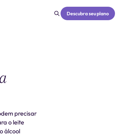
Descubra seu plano
 a
odem precisar
a o leite
o álcool