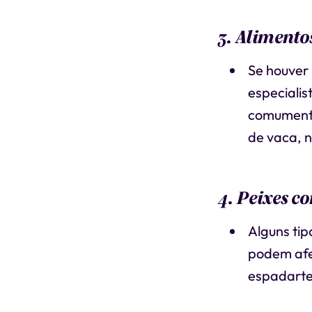
3. Alimento
Se houver 
especialis
comumente
de vaca, n
4. Peixes c
Alguns tip
podem afe
espadarte