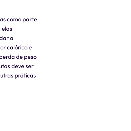
das como parte
 elas
dar a
or calórico e
 perda de peso
utas deve ser
tras práticas