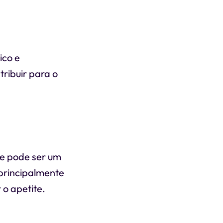
ico e
ribuir para o
te pode ser um
principalmente
o apetite.