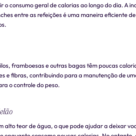
r o consumo geral de calorias ao longo do dia. A in
ches entre as refeições é uma maneira eficiente de
os.
los, framboesas e outras bagas têm poucas caloria
es e fibras, contribuindo para a manutenção de um
ara o controle do peso.
elão
m alto teor de água, o que pode ajudar a deixar vo
ito enquanto consome poucas calorias. No entanto,