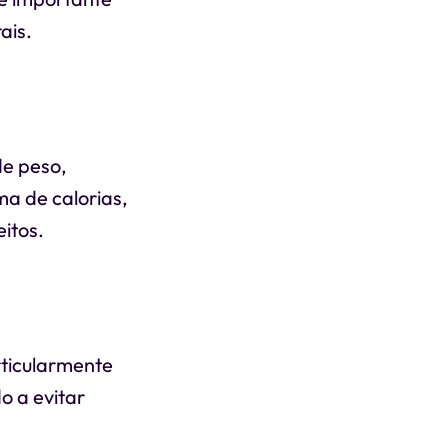
ais.
de peso,
ma de calorias,
itos.
rticularmente
o a evitar