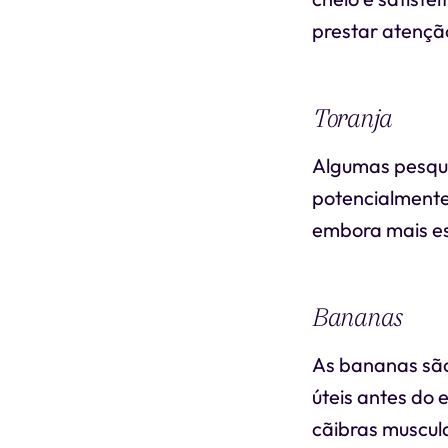
prestar atençã
Toranja
Algumas pesqui
potencialmente 
embora mais es
Bananas
As bananas são 
úteis antes do 
cãibras muscul