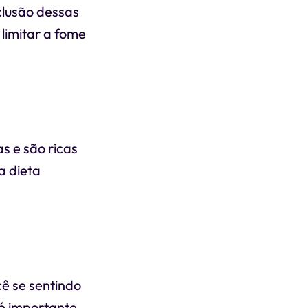
clusão dessas
 limitar a fome
s e são ricas
a dieta
cê se sentindo
 é importante