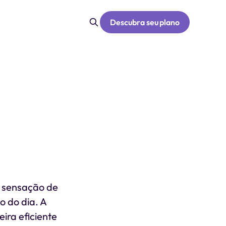
Descubra seu plano
a sensação de
o do dia. A
ira eficiente