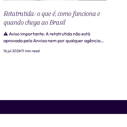
Retatrutida: o que é, como funciona e
quando chega ao Brasil
⚠️ Aviso importante: A retatrutida não está
aprovada pela Anvisa nem por qualquer agência
regulatória no Brasil. Produtos comercializados
16 jul 2026
11 min read
como "retatrutida" fora de estudos clínicos
autorizados são ilegais e representam risco real à
saúde. Este artigo tem caráter exclusivamente
informativo e não substitui consulta médica. 📋
Revisão médica: Este conteúdo