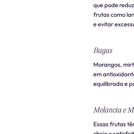
que pode reduzi
frutas como lan
e evitar excess
Bagas
Morangos, mirti
em antioxidant
equilibrada e p
Melancia e M
Essas frutas tê
cheio e satisfe