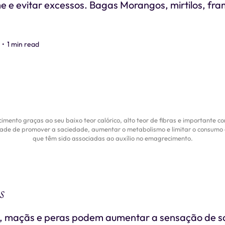
me e evitar excessos. Bagas Morangos, mirtilos, fr
•
1 min read
mento graças ao seu baixo teor calórico, alto teor de fibras e importante c
ade de promover a saciedade, aumentar o metabolismo e limitar o consumo 
que têm sido associadas ao auxílio no emagrecimento.
s
s, maçãs e peras podem aumentar a sensação de s