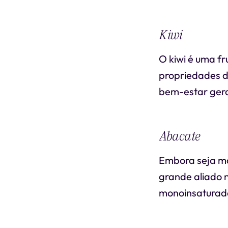
Kiwi
O kiwi é uma fr
propriedades d
bem-estar gera
Abacate
Embora seja ma
grande aliado 
monoinsaturada