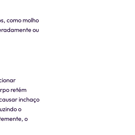
os, como molho
deradamente ou
cionar
orpo retém
 causar inchaço
uzindo o
ntemente, o