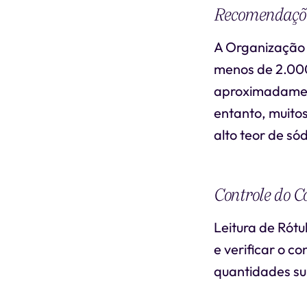
Recomendaçõe
A Organização
menos de 2.000 
aproximadament
entanto, muito
alto teor de só
Controle do C
Leitura de Rótu
e verificar o 
quantidades su