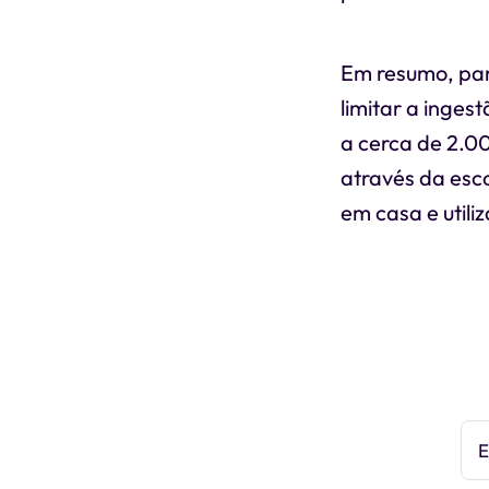
Em resumo, par
limitar a inges
a cerca de 2.00
através da esc
em casa e utili
E