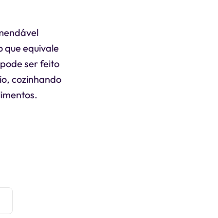
omendável
o que equivale
pode ser feito
io, cozinhando
limentos.
e