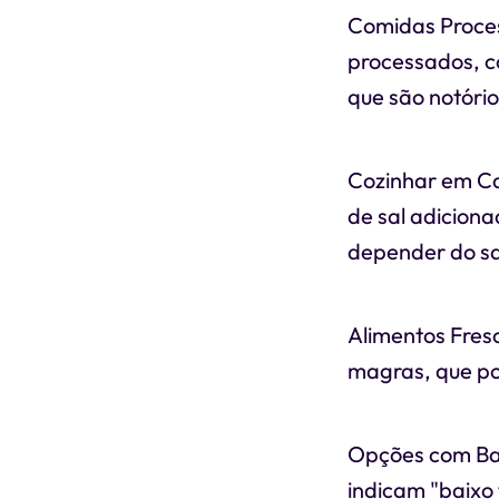
Comidas Proces
processados, c
que são notório
Cozinhar em Ca
de sal adicion
depender do sa
Alimentos Fresc
magras, que po
Opções com Bai
indicam "baixo 