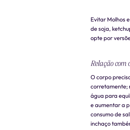
Evitar Molhos 
de soja, ketch
opte por versõ
Relação com o
O corpo precis
corretamente; 
água para equil
e aumentar a p
consumo de sal
inchaço també