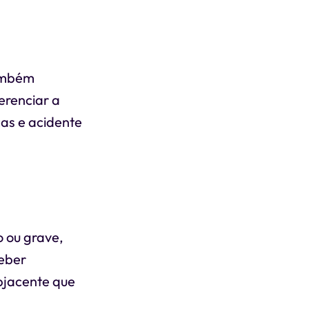
também
erenciar a
cas e acidente
o ou grave,
ceber
bjacente que