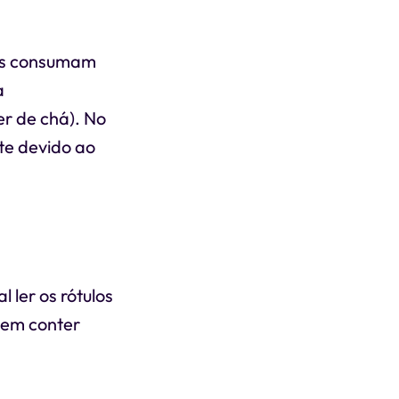
os consumam
a
r de chá). No
te devido ao
 ler os rótulos
dem conter