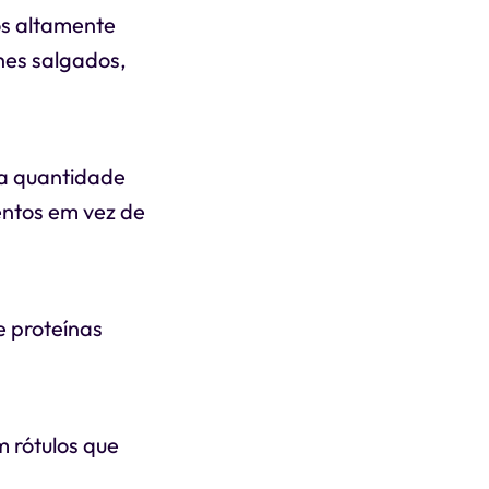
os altamente
hes salgados,
 a quantidade
entos em vez de
e proteínas
 rótulos que