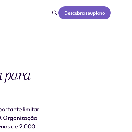
Descubra seu plano
a para
ortante limitar
 A Organização
enos de 2.000