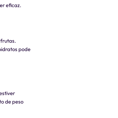
r eficaz.
frutas.
oidratos pode
estiver
o de peso