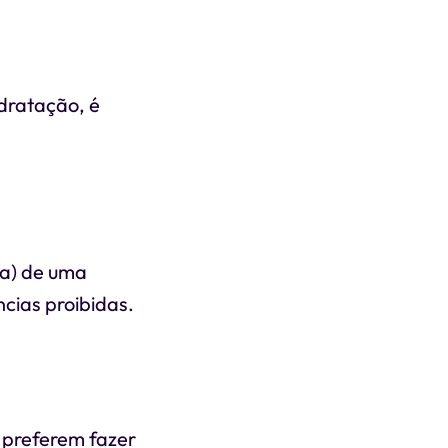
dratação, é
na) de uma
ncias proibidas.
 preferem fazer