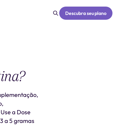
Descubra seu plano
tina?
suplementação,
o,
. Use a Dose
3 a 5 gramas