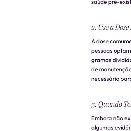
saúde pré-exis
2. Use a Dos
A dose comumen
pessoas optam 
gramas dividid
de manutenção 
necessário para
3. Quando T
Embora não exi
algumas evidên