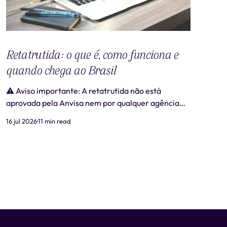
Retatrutida: o que é, como funciona e
quando chega ao Brasil
⚠️ Aviso importante: A retatrutida não está
aprovada pela Anvisa nem por qualquer agência
regulatória no Brasil. Produtos comercializados
16 jul 2026
11 min read
como "retatrutida" fora de estudos clínicos
autorizados são ilegais e representam risco real à
saúde. Este artigo tem caráter exclusivamente
informativo e não substitui consulta médica. 📋
Revisão médica: Este conteúdo