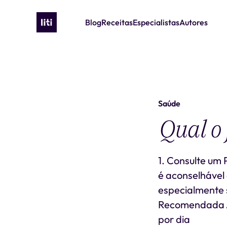
Blog
Receitas
Especialistas
Autores
Saúde
Qual o 
1. Consulte um
é aconselhável 
especialmente s
Recomendada A
por dia