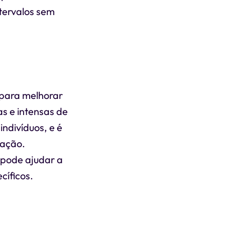
tervalos sem
 para melhorar
s e intensas de
indivíduos, e é
tação.
 pode ajudar a
cíficos.