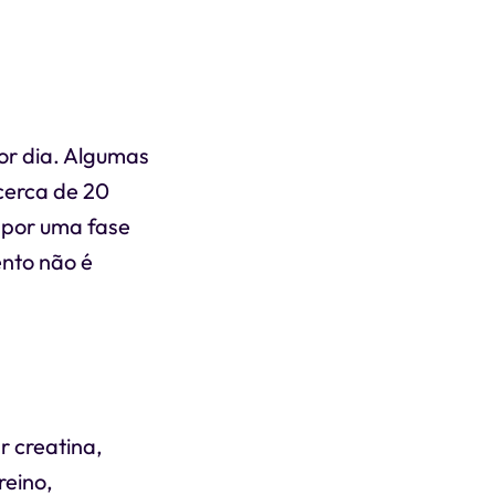
or dia. Algumas
cerca de 20
 por uma fase
nto não é
r creatina,
reino,