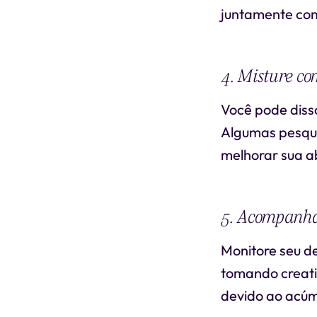
juntamente com
4. Misture c
Você pode diss
Algumas pesqui
melhorar sua a
5. Acompanh
Monitore seu d
tomando creat
devido ao acúm