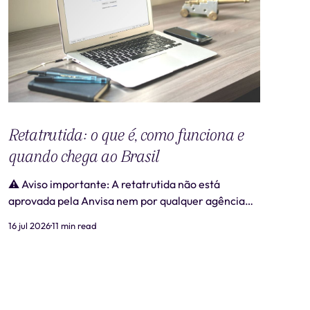
Retatrutida: o que é, como funciona e
quando chega ao Brasil
⚠️ Aviso importante: A retatrutida não está
aprovada pela Anvisa nem por qualquer agência
regulatória no Brasil. Produtos comercializados
16 jul 2026
11 min read
como "retatrutida" fora de estudos clínicos
autorizados são ilegais e representam risco real à
saúde. Este artigo tem caráter exclusivamente
informativo e não substitui consulta médica. 📋
Revisão médica: Este conteúdo