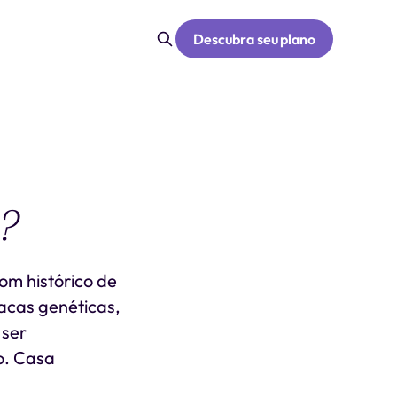
Descubra seu plano
o?
om histórico de
acas genéticas,
 ser
o. Casa