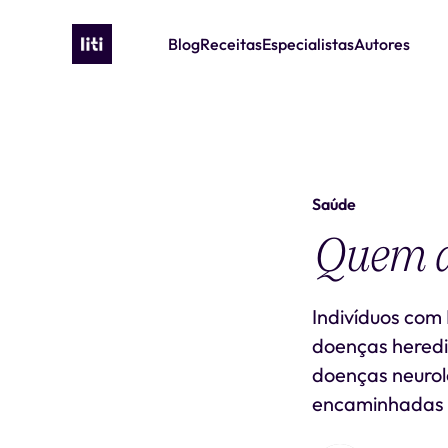
Blog
Receitas
Especialistas
Autores
Saúde
Quem de
Indivíduos com 
doenças heredi
doenças neuroló
encaminhadas p