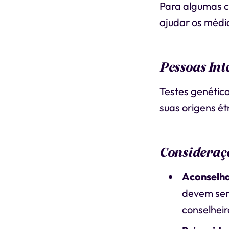
Para algumas c
ajudar os médic
Pessoas Int
Testes genétic
suas origens ét
Consideraçõ
Aconselh
devem ser
conselheir