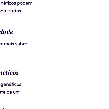
genéticos podem
onalizados.
idade
er mais sobre
néticos
s genéticos
ste de um