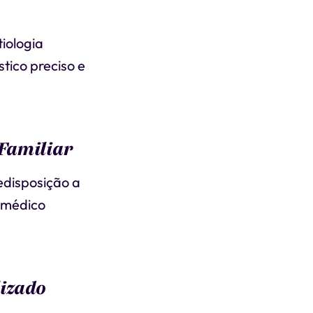
iologia
tico preciso e
 Familiar
edisposição a
 médico
lizado