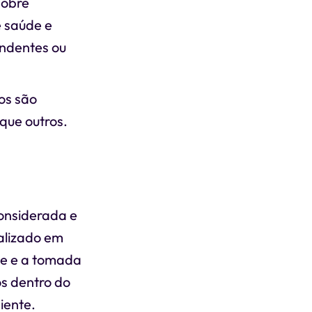
sobre
e saúde e
endentes ou
os são
 que outros.
considerada e
ializado em
de e a tomada
os dentro do
iente.