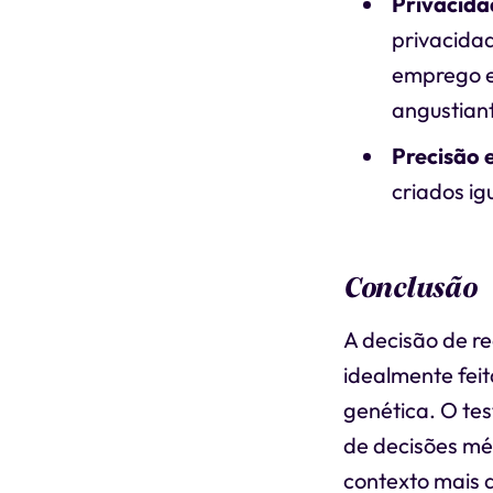
Privacida
privacidad
emprego e
angustian
Precisão 
criados ig
Conclusão
A decisão de r
idealmente feit
genética. O te
de decisões mé
contexto mais a