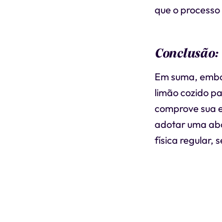
que o processo
Conclusão:
Em suma, embor
limão cozido p
comprove sua e
adotar uma abor
física regular