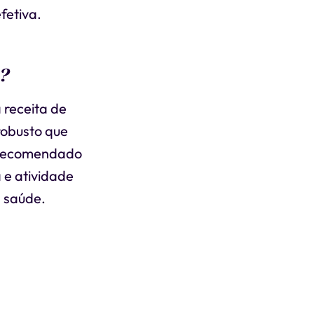
fetiva.
?
 receita de
robusto que
é recomendado
 e atividade
a saúde.