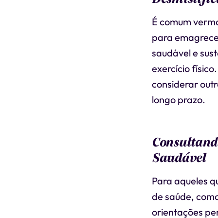
É comum vermos
para emagrecer
saudável e sus
exercício físic
considerar outr
longo prazo.
Consultand
Saudável
Para aqueles qu
de saúde, como
orientações pe