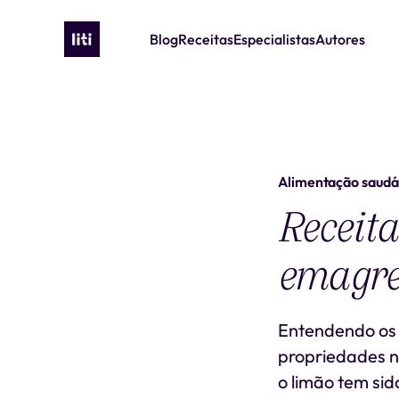
Blog
Receitas
Especialistas
Autores
Alimentação saudá
Receita
emagrec
Entendendo os 
propriedades nu
o limão tem sid