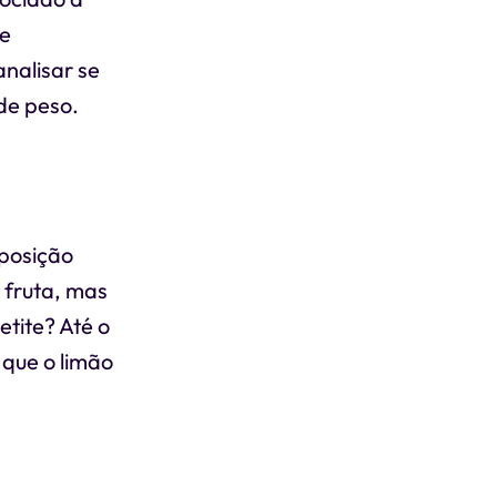
 e
analisar se
de peso.
posição
 fruta, mas
etite? Até o
que o limão