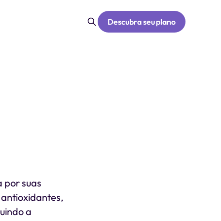
Descubra seu plano
a por suas
 antioxidantes,
luindo a