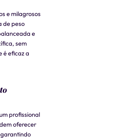
os e milagrosos
a de peso
balanceada e
ífica, sem
 é eficaz a
to
um profissional
odem oferecer
 garantindo