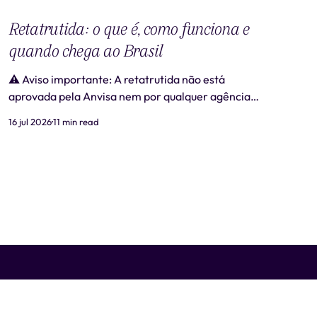
Retatrutida: o que é, como funciona e
quando chega ao Brasil
⚠️ Aviso importante: A retatrutida não está
aprovada pela Anvisa nem por qualquer agência
regulatória no Brasil. Produtos comercializados
16 jul 2026
11 min read
como "retatrutida" fora de estudos clínicos
autorizados são ilegais e representam risco real à
saúde. Este artigo tem caráter exclusivamente
informativo e não substitui consulta médica. 📋
Revisão médica: Este conteúdo