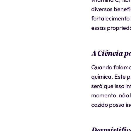
diversos benefí
fortalecimento 
essas propried
A Ciência p
Quando falamos
química. Este 
será que isso i
momento, não h
cozido possa in
Desmistific