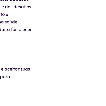
 e dos desafios
to e
 na saúde
ar a fortalecer
e aceitar suas
 para