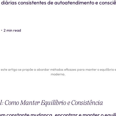
 diárias consistentes de autoatendimento e consci
•
2 min read
este artigo se propõe a abordar métodos eficazes para manter o equilíbrio 
moderna.
 Como Manter Equilíbrio e Consistência
 constante mudança, encontrar e manter o equilí