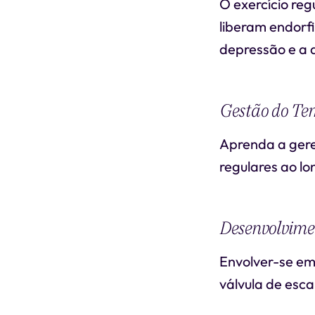
O exercício reg
liberam endorf
depressão e a 
Gestão do Te
Aprenda a gere
regulares ao lo
Desenvolvimen
Envolver-se em
válvula de esca