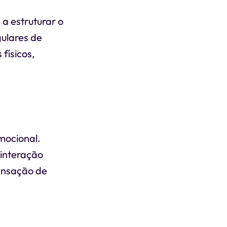
 a estruturar o
gulares de
físicos,
mocional.
 interação
sensação de