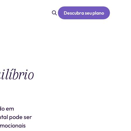
Descubra seu plano
líbrio
ndo em
tal pode ser
emocionais