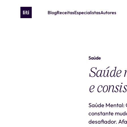
Blog
Receitas
Especialistas
Autores
Saúde
Saúde m
e consi
Saúde Mental: 
constante muda
desafiador. Af