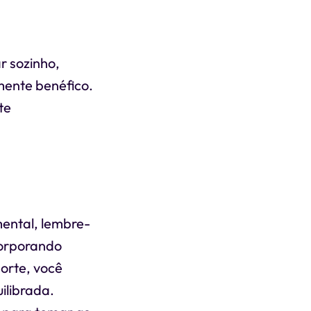
r sozinho,
mente benéfico.
te
mental, lembre-
corporando
porte, você
ilibrada.