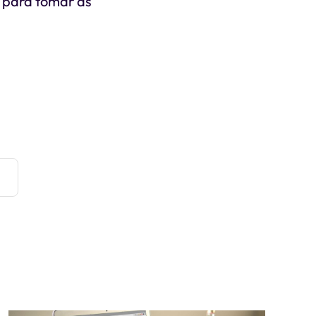
 para tomar as
e