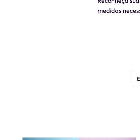
Reconheça suas
medidas necess
E