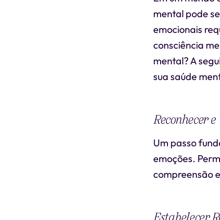
mental pode ser
emocionais req
consciência men
mental? A segu
sua saúde ment
Reconhecer e
Um passo funda
emoções. Permi
compreensão e 
Estabelecer R