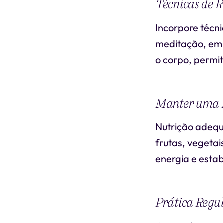
Técnicas de R
Incorpore técn
meditação, em 
o corpo, permi
Manter uma D
Nutrição adequ
frutas, vegetai
energia e estab
Prática Regul