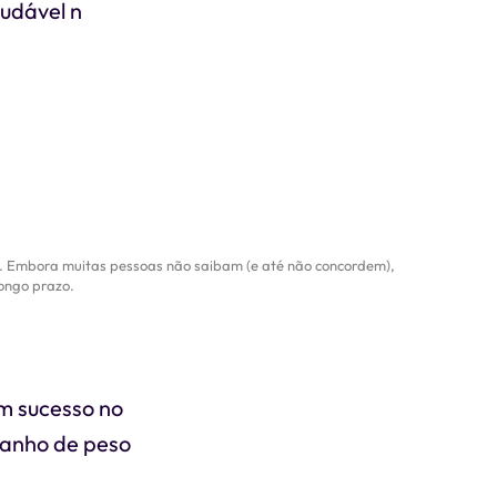
audável n
. Embora muitas pessoas não saibam (e até não concordem),
longo prazo.
m sucesso no
ganho de peso