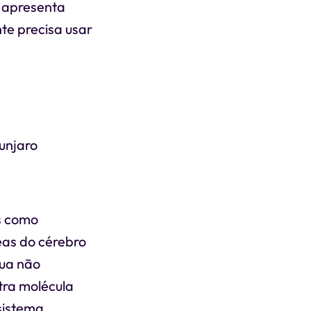
 apresenta
te precisa usar
unjaro
s como
as do cérebro
tua não
ra molécula
sistema