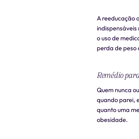
A reeducação al
indispensáveis
o uso de medica
perda de peso 
Remédio par
Quem nunca ouv
quando parei, e
quanto uma med
obesidade.