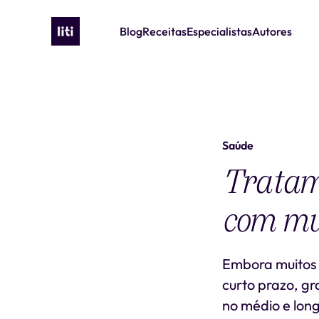
Blog
Receitas
Especialistas
Autores
Saúde
Tratam
com mud
Embora muitos 
curto prazo, g
no médio e lon