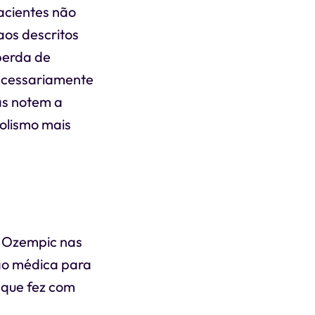
pacientes não
aos descritos
 perda de
ecessariamente
as notem a
olismo mais
e Ozempic nas
ão médica para
 que fez com