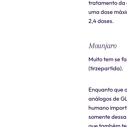
tratamento da 
uma dose máxim
2,4 doses.
Mounjaro
Muito tem se f
(tirzepartida).
Enquanto que 
análogos de GL
humano importa
somente dessa
que também tem