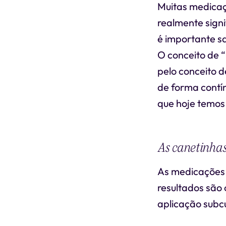
Muitas medicaç
realmente sign
é importante sa
O conceito de 
pelo conceito 
de forma contí
que hoje temos
As canetinha
As medicações 
resultados são 
aplicação subc