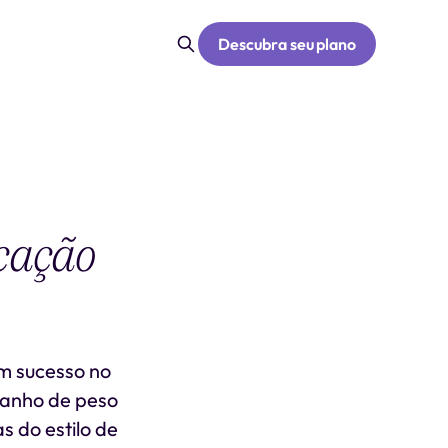
Descubra seu plano
cação
m sucesso no
ganho de peso
 do estilo de