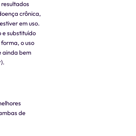
 resultados
doença crônica,
estiver em uso.
e substituído
 forma, o uso
 e ainda bem
).
melhores
, ambas de