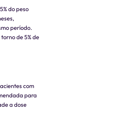
 5% do peso
meses,
smo período.
 torno de 5% de
pacientes com
comendada para
ade a dose