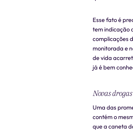
Esse fato é pr
tem indicação 
complicações d
monitorada e 
de vida acarre
já é bem conhec
Novas drogas
Uma das prome
contém o mesmo
que a caneta d