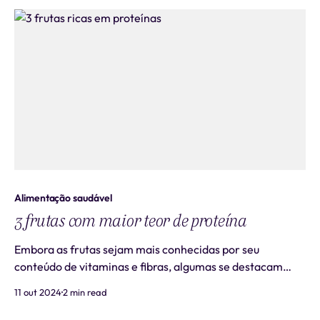
doenças cardíacas, mas pesquisas rec
Alimentação saudável
3 frutas com maior teor de proteína
Embora as frutas sejam mais conhecidas por seu
conteúdo de vitaminas e fibras, algumas se destacam
pelo seu teor de proteínas. Este artigo examina três
11 out 2024
2 min read
frutas surpreendentemente ricas em proteínas, apoiadas
por estudos e comprovações científicas. 1. Goiaba Um