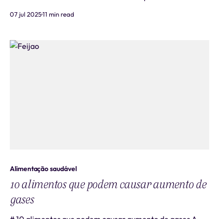
saúde cardiovascular em dia. Conhecer os **alimentos
07 jul 2025
11 min read
que reduzem o colesterol** pode fazer toda a diferença
na sua jornada para entender seu corpo e promover
mudanças sustentáveis na alimenta
Alimentação saudável
10 alimentos que podem causar aumento de
gases