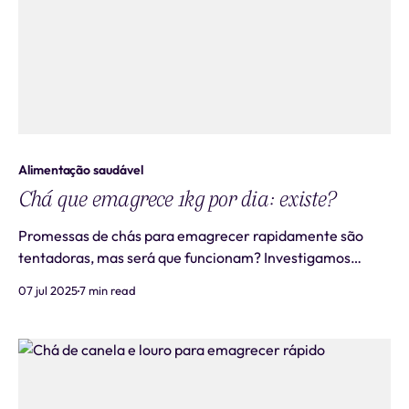
Alimentação saudável
Chá que emagrece 1kg por dia: existe?
Promessas de chás para emagrecer rapidamente são
tentadoras, mas será que funcionam? Investigamos
cientificamente se existe um chá emagrecedor capaz de
07 jul 2025
7 min read
eliminar 1kg por dia e revelamos a verdade por trás
dessas afirmações miraculosas. A Ciência do
Emagrecimento Saudável Para entender seu corpo e com