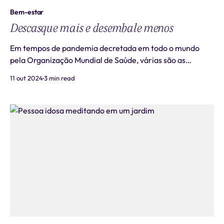
Bem-estar
Descasque mais e desembale menos
Em tempos de pandemia decretada em todo o mundo
pela Organização Mundial de Saúde, várias são as
questões levantadas diariamente pelos noticiários, redes
11 out 2024
3 min read
sociais, e especialmente pelos profissionais de saúde
sobre as informações acerca da Covid -19, o novo
coronavírus. Um assunto corriqueiro, principalmente
entre as pessoas que estão em