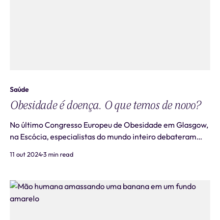
Saúde
Obesidade é doença. O que temos de novo?
No último Congresso Europeu de Obesidade em Glasgow,
na Escócia, especialistas do mundo inteiro debateram
sobre os novos cursos da doença e estratégias para seu
11 out 2024
3 min read
controle. Infelizmente, números alarmantes e poucas
novidades na prática diária! Para uma doença que atinge
19% dos brasileiros (54% estão acima do peso) e 700