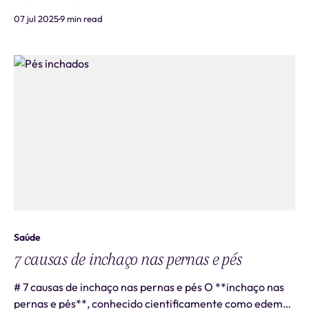
mais acessíveis e eficazes de começar uma jornada de
07 jul 2025
9 min read
emagrecimento saudável. Muitas pessoas se perguntam
quanto tempo leva para notar os primeiros resultados ao
incluir essa atividade física na roti
Saúde
7 causas de inchaço nas pernas e pés
# 7 causas de inchaço nas pernas e pés O **inchaço nas
pernas e pés**, conhecido cientificamente como edema,