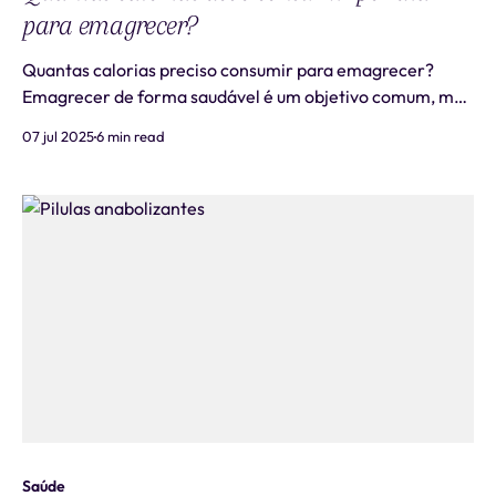
para emagrecer?
Quantas calorias preciso consumir para emagrecer?
Emagrecer de forma saudável é um objetivo comum, mas
que gera muitas dúvidas sobre a quantidade ideal de
07 jul 2025
6 min read
calorias a consumir. A resposta não é única para todos,
pois depende de fatores individuais como metabolismo,
composição corporal e estilo de vid
Saúde