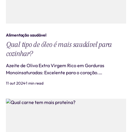
Alimentação saudável
Qual tipo de óleo é mais saudável para
cozinhar?
Azeite de Oliva Extra Virgem Rico em Gorduras
Monoinsaturadas: Excelente para o coração.
Antioxidantes: Contém polifenóis que têm propriedades
11 out 2024
1 min read
anti-inflamatórias. Ponto de Fumaça: Cerca de 190-
220°C (374-428°F), suficiente para a maioria dos
métodos de cozimento, incluindo refogados e assados,
mas p