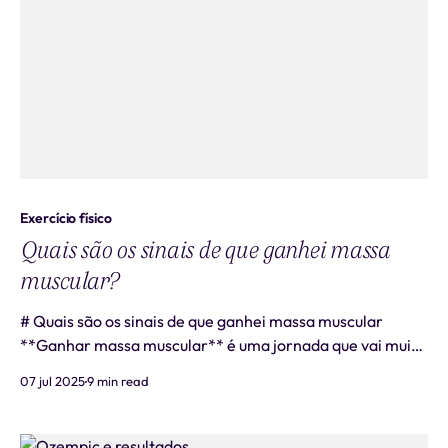
Exercício físico
Quais são os sinais de que ganhei massa
muscular?
# Quais são os sinais de que ganhei massa muscular
**Ganhar massa muscular** é uma jornada que vai muito
além da aparência física, representando um investimento
07 jul 2025
9 min read
fundamental na sua saúde a longo prazo. Reconhecer os
**sinais de ganho de massa muscular** é essencial para
manter a motivação e ajustar e