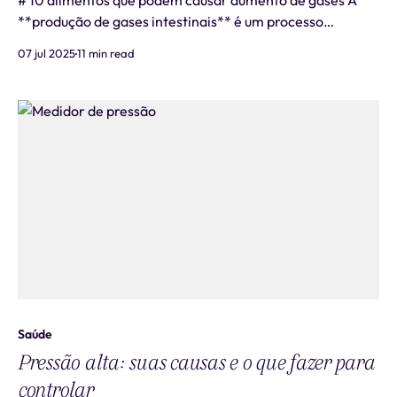
# 10 alimentos que podem causar aumento de gases A
**produção de gases intestinais** é um processo
fisiológico normal que afeta todas as pessoas, mas alguns
07 jul 2025
11 min read
**alimentos que causam gases** podem intensificar
significativamente este fenômeno, gerando desconforto
e constrangimento social. Compreender q
Saúde
Pressão alta: suas causas e o que fazer para
controlar