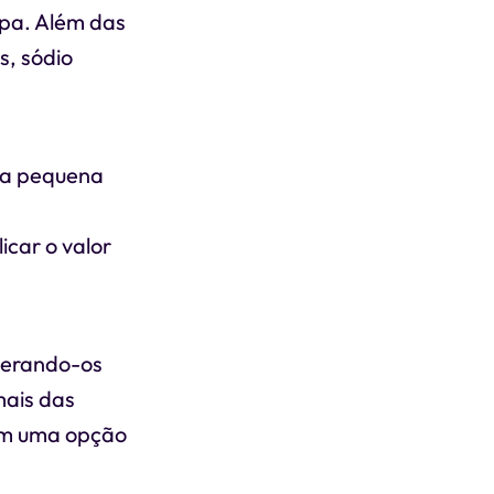
opa. Além das
s, sódio
ma pequena
icar o valor
derando-os
mais das
 em uma opção