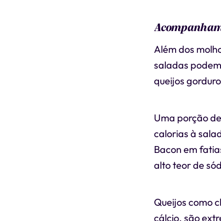
Acompanhame
Além dos molho
saladas podem 
queijos gordur
Uma porção de 
calorias à sala
Bacon em fatia
alto teor de só
Queijos como c
cálcio, são ex