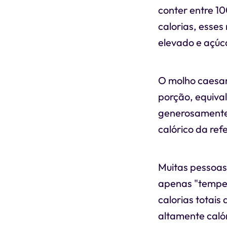
conter entre 10
calorias, esses
elevado e açúc
O molho caesar
porção, equiva
generosamente 
calórico da ref
Muitas pessoas
apenas "temper
calorias totai
altamente caló