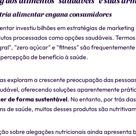
 dos alimentos "saudáveis" e suas ar
tria alimentar engana consumidores
mentar investiu bilhões em estratégias de marketing
dutos processados como opções saudáveis. Termo
egral", "zero açúcar" e "fitness" são frequentement
 percepção de benefício à saúde.
ias exploram a crescente preocupação das pessoa
udável, oferecendo soluções aparentemente práti
er de forma sustentável
. No entanto, por trás d
ims de saúde, muitos desses produtos são nutritiva
ão sobre alegações nutricionais ainda apresenta 