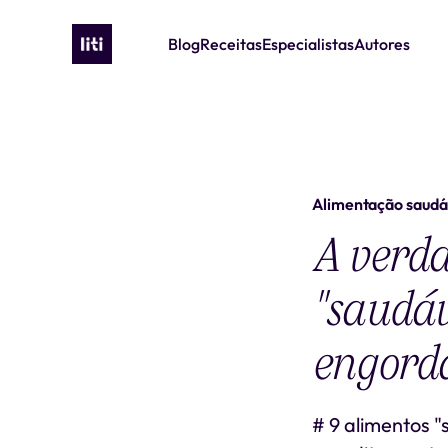
Blog
Receitas
Especialistas
Autores
Alimentação saudá
A verda
"saudáv
engord
# 9 alimentos 