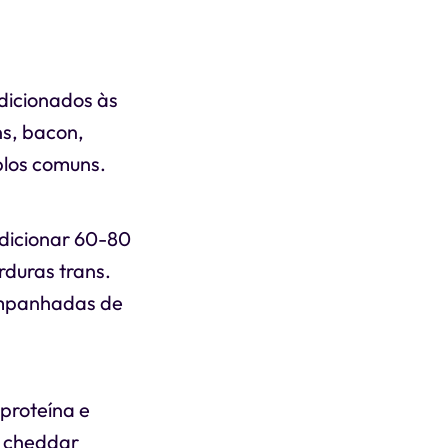
dicionados às
ns, bacon,
plos comuns.
dicionar 60-80
rduras trans.
companhadas de
proteína e
o cheddar