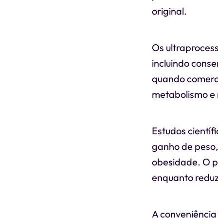
original.
Os ultraproces
incluindo conse
quando comerci
metabolismo e 
Estudos cientí
ganho de peso,
obesidade. O p
enquanto reduz 
A conveniência