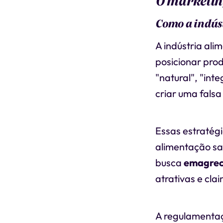
O marketing
Como a indús
A indústria ali
posicionar pro
"natural", "int
criar uma falsa
Essas estratég
alimentação sa
busca
emagrec
atrativas e cla
A regulamentaç