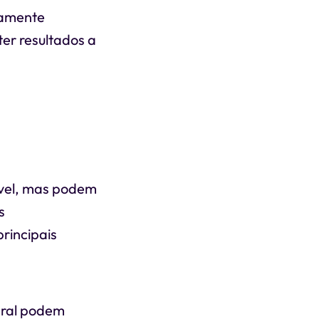
imamente
er resultados a
vel, mas podem
s
rincipais
eral podem