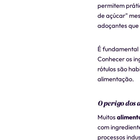
permitem práti
de açúcar" mes
adoçantes que
É fundamental d
Conhecer os in
rótulos são ha
alimentação.
O perigo dos 
Muitos
aliment
com ingredient
processos indus