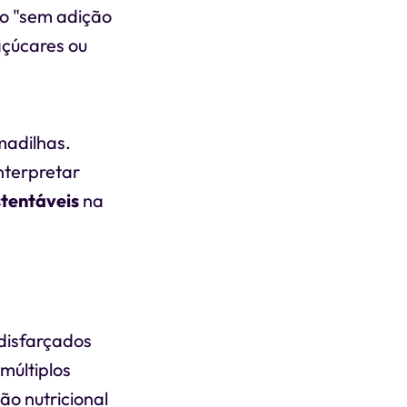
o "sem adição
açúcares ou
madilhas.
nterpretar
tentáveis
na
disfarçados
múltiplos
ão nutricional