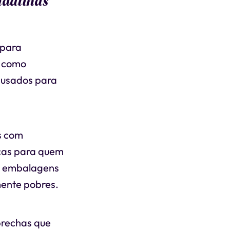
madilhas
 para
s como
e usados para
s com
cas para quem
as embalagens
mente pobres.
brechas que