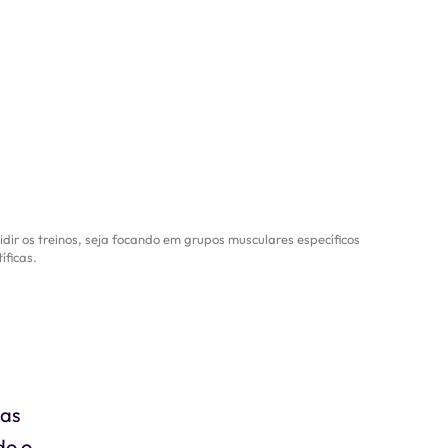
idir os treinos, seja focando em grupos musculares específicos
íficas.
ias
do o