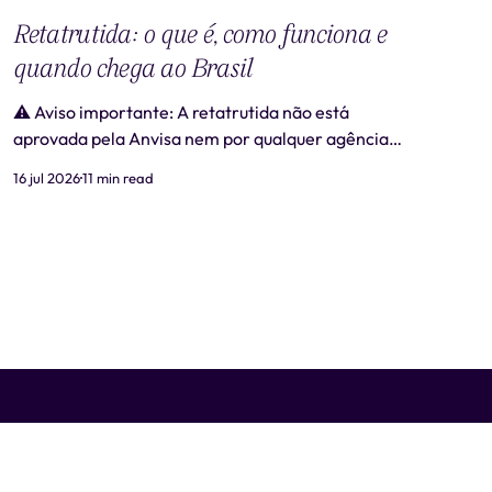
Retatrutida: o que é, como funciona e
quando chega ao Brasil
⚠️ Aviso importante: A retatrutida não está
aprovada pela Anvisa nem por qualquer agência
regulatória no Brasil. Produtos comercializados
16 jul 2026
11 min read
como "retatrutida" fora de estudos clínicos
autorizados são ilegais e representam risco real à
saúde. Este artigo tem caráter exclusivamente
informativo e não substitui consulta médica. 📋
Revisão médica: Este conteúdo