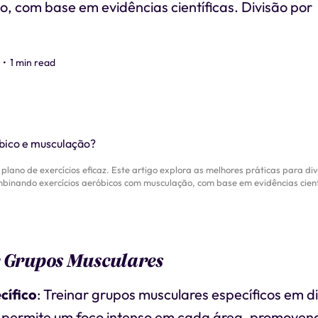
, com base em evidências científicas. Divisão por
•
1 min read
plano de exercícios eficaz. Este artigo explora as melhores práticas para div
binando exercícios aeróbicos com musculação, com base em evidências cient
r Grupos Musculares
cífico
: Treinar grupos musculares específicos em d
s permite um foco intenso em cada área, promoven