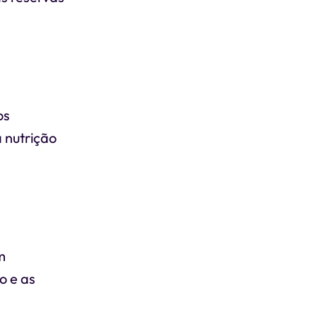
os
 nutrição
m
o e as