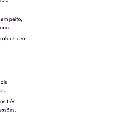
 em peito,
mana.
 trabalho em
mais
os.
os três
essões.