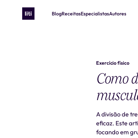
Blog
Receitas
Especialistas
Autores
Exercício físico
Como di
muscula
A divisão de tr
eficaz. Este art
focando em gru