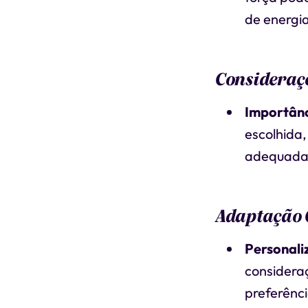
de energia
Consideraç
Importânc
escolhida,
adequada 
Adaptação 
Personali
consideraç
preferênci