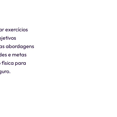
ar exercícios
jetivos
s as abordagens
des e metas
 física para
guro.