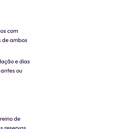
cos com
os de ambos
lação e dias
 antes ou
treino de
as reservas