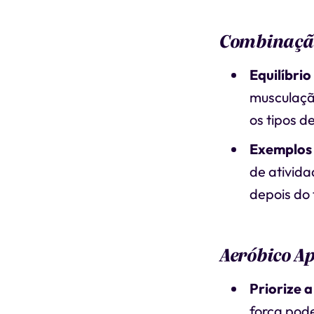
Combinação
Equilíbrio
musculaçã
os tipos de
Exemplos 
de ativida
depois do 
Aeróbico Ap
Priorize 
força pode