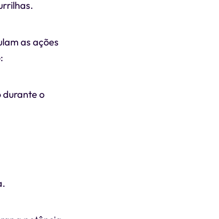
rrilhas.
mulam as ações
:
o durante o
a.