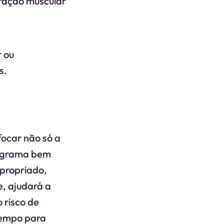
eração muscular
 ou
s.
focar não só a
rograma bem
propriado,
e, ajudará a
 risco de
tempo para