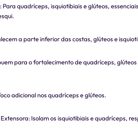
ara quadríceps, isquiotibiais e glúteos, essenciai
squi.
lecem a parte inferior das costas, glúteos e isquioti
buem para o fortalecimento de quadríceps, glúteo
oco adicional nos quadríceps e glúteos.
Extensora: Isolam os isquiotibiais e quadríceps, r