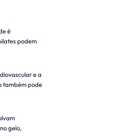
de é
pilates podem
diovascular e a
ção também pode
volvam
no gelo,