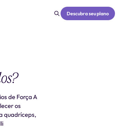
Descubra seu plano
los?
ios de Força A
lecer os
ra quadríceps,
li