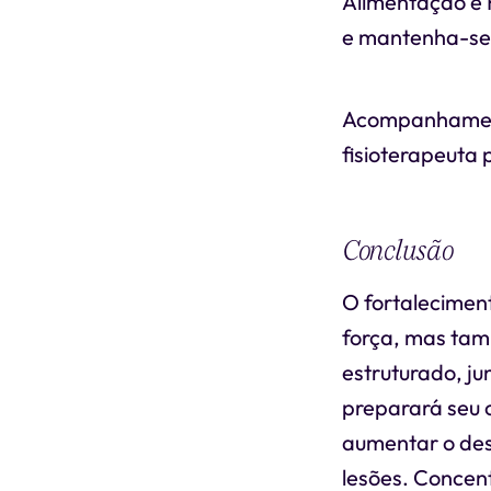
Alimentação e 
e mantenha-se
Acompanhamento
fisioterapeuta 
Conclusão
O fortaleciment
força, mas tam
estruturado, j
preparará seu 
aumentar o des
lesões. Concen