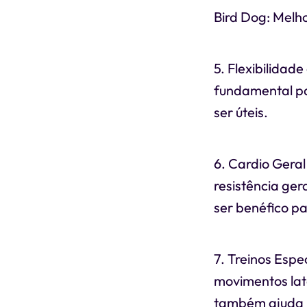
Bird Dog: Melho
5. Flexibilidad
fundamental pa
ser úteis.
6. Cardio Geral
resistência ge
ser benéfico p
7. Treinos Espe
movimentos late
também ajuda n