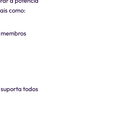
orar a potência
tais como:
os membros
 suporta todos