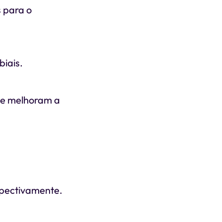
s para o
biais.
s e melhoram a
espectivamente.