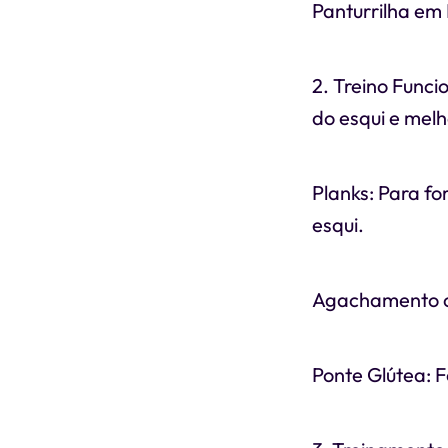
Panturrilha em
2. Treino Funci
do esqui e melh
Planks: Para fo
esqui.
Agachamento com
Ponte Glútea: F