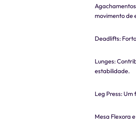
Agachamentos: P
movimento de e
Deadlifts: Forta
Lunges: Contri
estabilidade.
Leg Press: Um f
Mesa Flexora e 