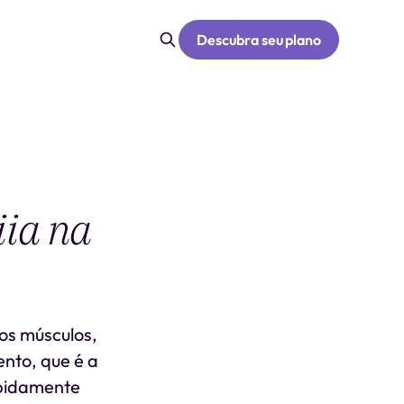
Descubra seu plano
iia na
dos músculos,
nto, que é a
apidamente