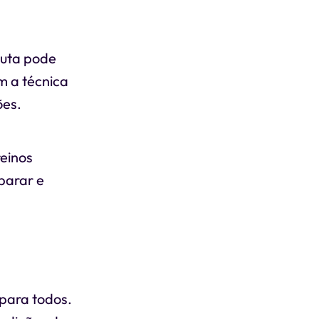
euta pode
m a técnica
ões.
reinos
eparar e
 para todos.