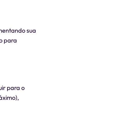
aumentando sua
co para
ir para o
áximo),