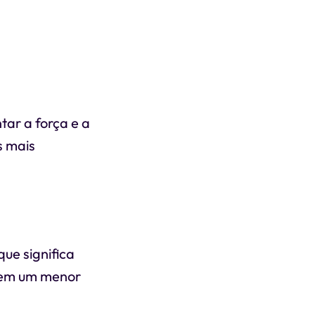
ar a força e a
s mais
ue significa
z em um menor