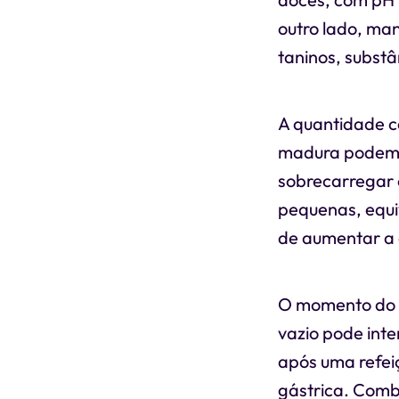
outro lado, ma
taninos, substâ
A quantidade c
madura podem 
sobrecarregar 
pequenas, equiv
de aumentar a
O momento do 
vazio pode inte
após uma refei
gástrica. Combi