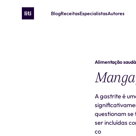
Blog
Receitas
Especialistas
Autores
Alimentação saudá
Manga f
A gastrite é u
significativame
questionam se
ser incluídas c
co