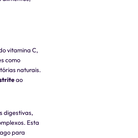
ndo vitamina C,
tes como
órias naturais.
strite
ao
 digestivas,
omplexos. Esta
ômago para