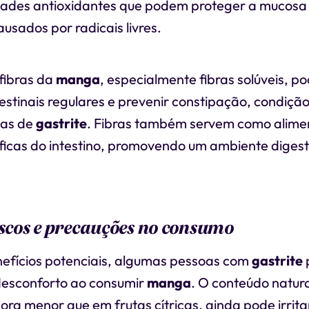
dades antioxidantes que podem proteger a mucosa 
usados por radicais livres.
fibras da
manga
, especialmente fibras solúveis, 
estinais regulares e prevenir constipação, condiçã
mas de
gastrite
. Fibras também servem como alime
ficas do intestino, promovendo um ambiente digest
iscos e precauções no consumo
efícios potenciais, algumas pessoas com
gastrite
esconforto ao consumir
manga
. O conteúdo natura
ra menor que em frutas cítricas, ainda pode irrit