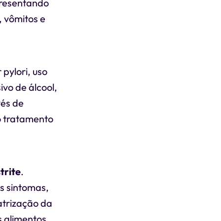
presentando
 vômitos e
pylori, uso
vo de álcool,
vés de
 o tratamento
trite
.
os sintomas,
atrização da
s alimentos,