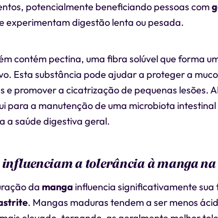
entos, potencialmente beneficiando pessoas com
g
 experimentam digestão lenta ou pesada.
m contém pectina, uma fibra solúvel que forma um
ivo. Esta substância pode ajudar a proteger a muc
es e promover a cicatrização de pequenas lesões. A
ui para a manutenção de uma microbiota intestinal
 a saúde digestiva geral.
 influenciam a tolerância à manga na 
uração da
manga
influencia significativamente sua
astrite
. Mangas maduras tendem a ser menos ácid
mais elevado, tornando-as geralmente melhor tole