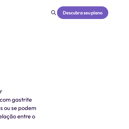
Descubra seu plano
r
 com gastrite
s ou se podem
elação entre o