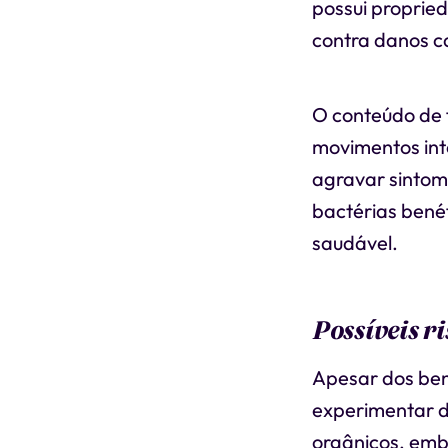
possui proprie
contra danos ca
O conteúdo de 
movimentos int
agravar sinto
bactérias bené
saudável.
Possíveis r
Apesar dos ben
experimentar d
orgânicos, embo