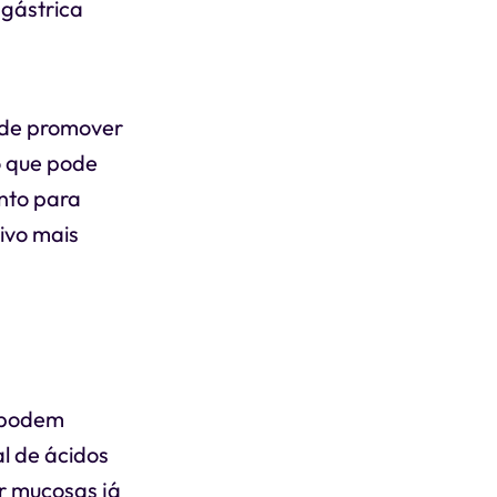
gástrica
pode promover
o que pode
nto para
ivo mais
podem
l de ácidos
ar mucosas já