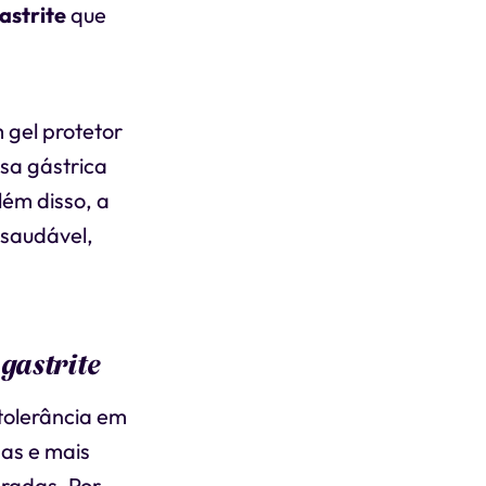
astrite
que
 gel protetor
osa gástrica
lém disso, a
 saudável,
gastrite
 tolerância em
as e mais
radas. Por