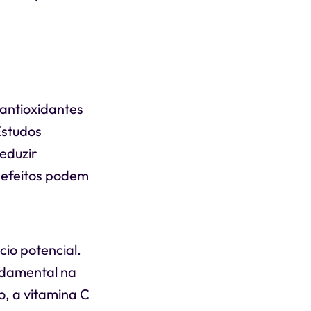
 antioxidantes
Estudos
eduzir
 efeitos podem
io potencial.
undamental na
o, a vitamina C