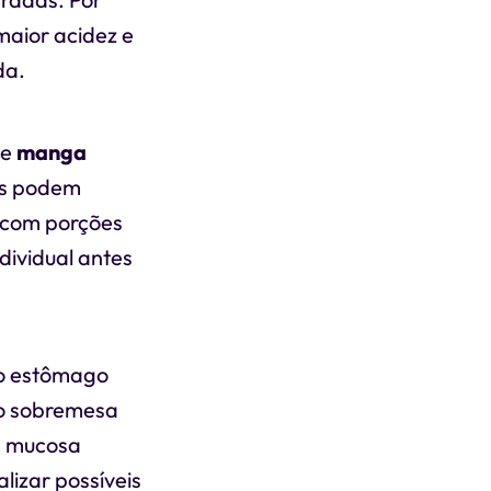
aior acidez e
da.
de
manga
es podem
r com porções
dividual antes
o estômago
omo sobremesa
a mucosa
lizar possíveis