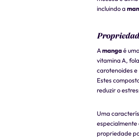
incluindo a
man
Propriedade
A
manga
é uma 
vitamina A, fo
carotenoides e 
Estes compost
reduzir o estres
Uma caracterís
especialmente 
propriedade pod