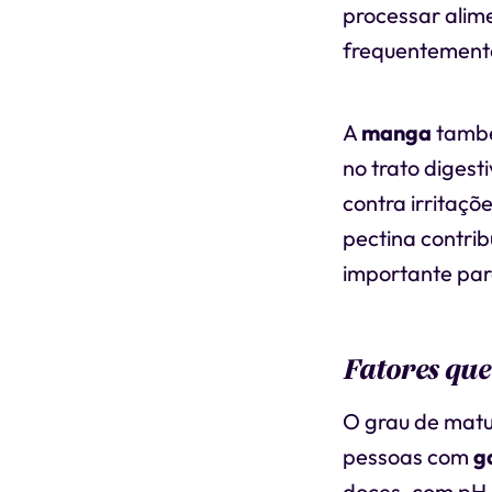
processar alim
frequentemente
A
manga
també
no trato digest
contra irritaçõ
pectina contrib
importante para
Fatores que
O grau de mat
pessoas com
g
doces, com pH 