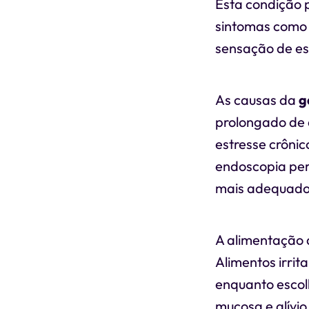
Esta condição 
sintomas como 
sensação de es
As causas da
g
prolongado de a
estresse crônic
endoscopia perm
mais adequado
A alimentação
Alimentos irrit
enquanto escol
mucosa e alívio