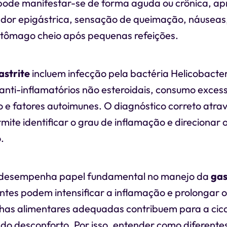
pode manifestar-se de forma aguda ou crônica, a
dor epigástrica, sensação de queimação, náuseas,
tômago cheio após pequenas refeições.
astrite
incluem infecção pela bactéria Helicobacter 
nti-inflamatórios não esteroidais, consumo excessi
o e fatores autoimunes. O diagnóstico correto atra
ite identificar o grau de inflamação e direcionar
.
 desempenha papel fundamental no manejo da
gas
antes podem intensificar a inflamação e prolongar 
has alimentares adequadas contribuem para a cic
 do desconforto. Por isso, entender como diferente