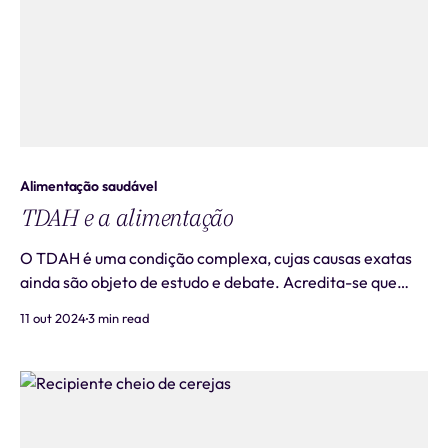
Alimentação saudável
TDAH e a alimentação
O TDAH é uma condição complexa, cujas causas exatas
ainda são objeto de estudo e debate. Acredita-se que
fatores genéticos, anormalidades no funcionamento do
11 out 2024
3 min read
cérebro, desequilíbrios de neurotransmissores e
influências ambientais possam contribuir para o
desenvolvimento do TDAH. Embora o transtorno p