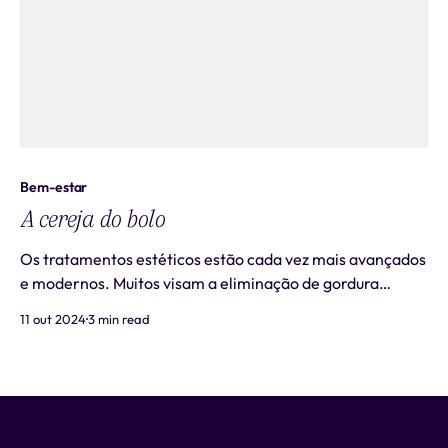
Bem-estar
A cereja do bolo
Os tratamentos estéticos estão cada vez mais avançados
e modernos. Muitos visam a eliminação de gordura
localizada, assim como a melhora da flacidez e da
11 out 2024
3 min read
celulite. Porém, importante sempre ter em mente que,
quando falamos de eliminação de gordura localizada,
estamos nos referindo somente à gordura subcutânea e
não à